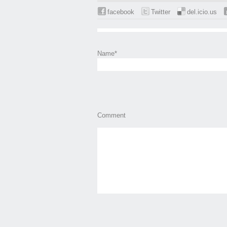
facebook
Twitter
del.icio.us
Name
*
Comment