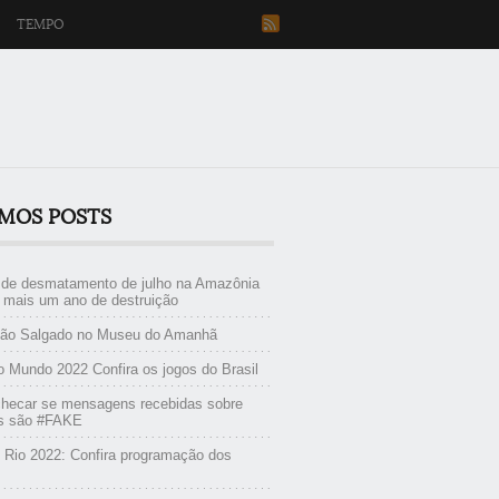
TEMPO
IMOS POSTS
s de desmatamento de julho na Amazônia
 mais um ano de destruição
ião Salgado no Museu do Amanhã
 Mundo 2022 Confira os jogos do Brasil
hecar se mensagens recebidas sobre
es são #FAKE
 Rio 2022: Confira programação dos