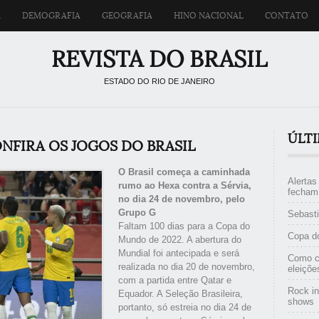
A
DEMOGRAFIA
GEOGRAFIA
HINO NACIONAL
CONTATO
REVISTA DO BRASIL
ESTADO DO RIO DE JANEIRO
ÚLT
NFIRA OS JOGOS DO BRASIL
O Brasil começa a caminhada
Alerta
rumo ao Hexa contra a Sérvia,
fecham
no dia 24 de novembro, pelo
Grupo G
Sebast
Faltam 100 dias para a Copa do
Copa do
Mundo de 2022. A abertura do
Mundial foi antecipada e será
Como c
realizada no dia 20 de novembro,
eleiçõ
com a partida entre Qatar e
Rock in
Equador. A Seleção Brasileira,
shows
portanto, só estreia no dia 24 de