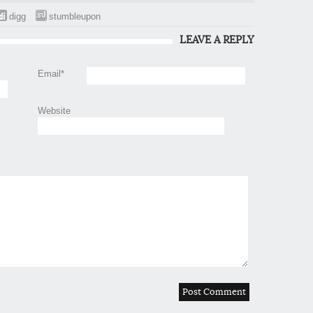
digg
stumbleupon
LEAVE A REPLY
Email
*
Website